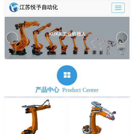
Toggle
navigatio
‹
›
产品中心
Product Center