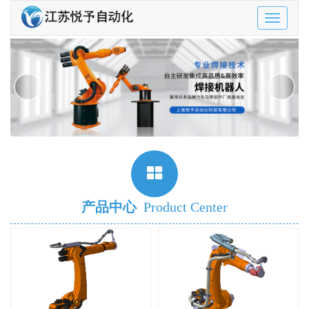
Toggle
navigatio
‹
›
产品中心
Product Center