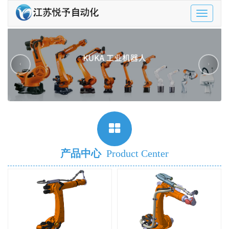
Toggle
navigatio
‹
›
产品中心
Product Center