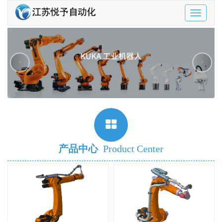
Toggle
navigatio
‹
›
产品中心
Product Center