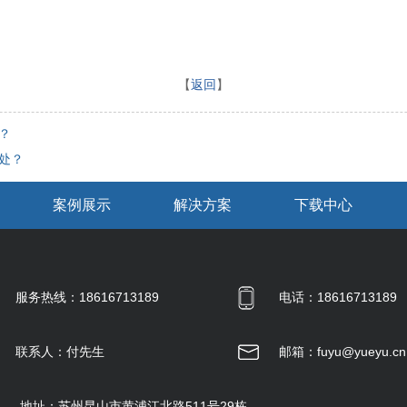
【
返回
】
？
处？
案例展示
解决方案
下载中心
服务热线：18616713189
电话：18616713189
联系人：付先生
邮箱：fuyu@yueyu.cn
地址：苏州昆山市黄浦江北路511号29栋