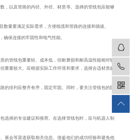
参数，以及管路的内径、外径、材质等。选择的管线包应能够
且数量要满足实际需求，方便线缆和管路的连接和插拔。
，确保连接的牢固性和电气性能。
客
材质的管线包重量轻、成本低，但耐磨损和耐高温性能相对较
18
，但重量较大。应根据实际工作环境和要求，选择合适材质的
管路的排列应整齐有序，固定牢固。同时，要关注管线包的防
线包选择的专业建议和推荐。在选择管线包时，应与机器人制
群、展会等渠道获取相关信息。借鉴他们的成功经验和避免他