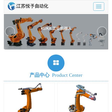
Toggle
navigatio
‹
›
产品中心
Product Center