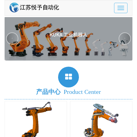
Toggle
navigatio
‹
›
产品中心
Product Center